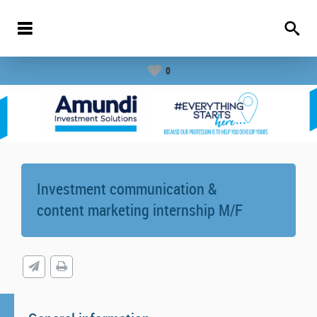
0
Investment communication &
content marketing internship M/F