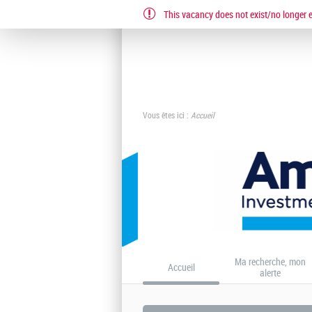
This vacancy does not exist/no longer ex
EN
FR
IT
Vous êtes ici :
Accueil
Ma recherche, mon
Accueil
alerte