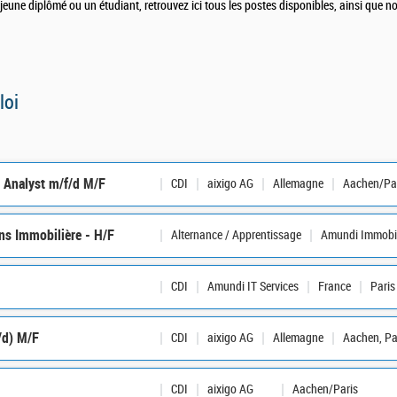
une diplômé ou un étudiant, retrouvez ici tous les postes disponibles, ainsi que nos
loi
s Analyst m/f/d M/F
CDI
aixigo AG
Allemagne
Aachen/Pa
ns Immobilière - H/F
Alternance / Apprentissage
Amundi Immobil
CDI
Amundi IT Services
France
Paris
/d) M/F
CDI
aixigo AG
Allemagne
Aachen, Pa
CDI
aixigo AG
Aachen/Paris