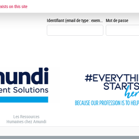
ESPACE CANDIDAT
ists on this site
Je me crée un espace can
Identifiant (email de type : exemple@exemple.fr)
Mot de passe
Les Ressources
Humaines chez Amundi