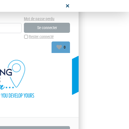
didat
Mot de passe perdu
Rester connecté
0