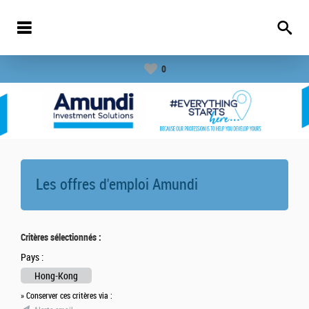
0
Les offres d'emploi
Amundi
Critères sélectionnés :
Pays :
Hong-Kong
» Conserver ces critères via :