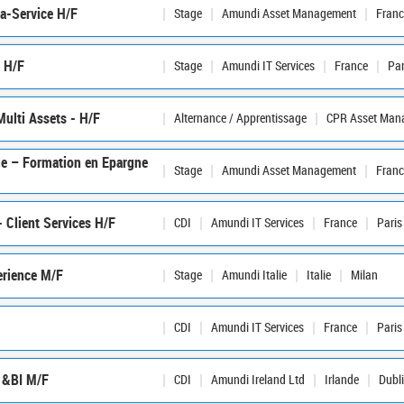
-a-Service H/F
Stage
Amundi Asset Management
Franc
g H/F
Stage
Amundi IT Services
France
Pa
Multi Assets - H/F
Alternance / Apprentissage
CPR Asset Man
le – Formation en Epargne
Stage
Amundi Asset Management
Franc
- Client Services H/F
CDI
Amundi IT Services
France
Paris
erience M/F
Stage
Amundi Italie
Italie
Milan
CDI
Amundi IT Services
France
Paris
a &BI M/F
CDI
Amundi Ireland Ltd
Irlande
Dubl