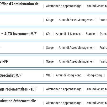
Office d'Administration de
Alternance / Apprentissage
Amundi Asset 
Stage
Amundi Asset Management
Franc
ce – ALTO Investment M/F
CDI
Amundi IT Services
France
Paris
F
Stage
Amundi Asset Management
Franc
es H/F
Stage
Amundi Asset Management
Franc
Specialist M/F
VIE
Amundi Hong Kong
Hong-Kong
ngs réglementaires - H/F
Alternance / Apprentissage
Amundi Asset 
ication événementielle -
Alternance / Apprentissage
Amundi Asset 