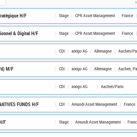
N
tratégique H/F
Stage
CPR Asset Management
France
ionnel & Digital H/F
Stage
CPR Asset Management
France
CDI
aixigo AG
Allemagne
Aachen/Pa
/d) M/F
CDI
aixigo AG
Allemagne
Aachen, Pa
CDI
aixigo AG
Aachen/Paris
RNATIVES FUNDS H/F
CDI
Amundi Asset Management
France
H/F
Stage
Amundi Asset Management
Franc