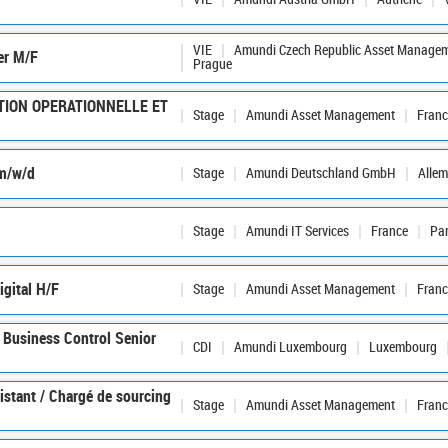
VIE
Amundi Czech Republic Asset Manageme
er M/F
Prague
TION OPERATIONNELLE ET
Stage
Amundi Asset Management
Franc
 m/w/d
Stage
Amundi Deutschland GmbH
Alle
Stage
Amundi IT Services
France
Pa
igital H/F
Stage
Amundi Asset Management
Franc
Business Control Senior
CDI
Amundi Luxembourg
Luxembourg
istant / Chargé de sourcing
Stage
Amundi Asset Management
Franc