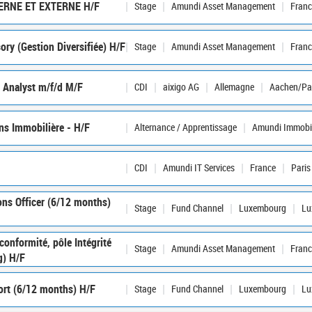
ERNE ET EXTERNE H/F
Stage
Amundi Asset Management
Franc
ory (Gestion Diversifiée) H/F
Stage
Amundi Asset Management
Franc
s Analyst m/f/d M/F
CDI
aixigo AG
Allemagne
Aachen/Pa
ns Immobilière - H/F
Alternance / Apprentissage
Amundi Immobil
CDI
Amundi IT Services
France
Paris
ns Officer (6/12 months)
Stage
Fund Channel
Luxembourg
Lu
conformité, pôle Intégrité
Stage
Amundi Asset Management
Franc
g) H/F
ort (6/12 months) H/F
Stage
Fund Channel
Luxembourg
Lu