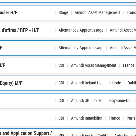
ncier H/F
Stage
Amundi Asset Management
Franc
 d'offres / RFP - H/F
Alternance / Apprentissage
Amundi Asset 
/F
Alternance / Apprentissage
Amundi Asset 
H/F
CDI
Amundi Asset Management
France
(Equity) M/F
CDI
Amundi Ireland Ltd
Irlande
Dubl
CDI
Amundi UK Limited
Royaume-Uni
CDI
Amundi Immobilier
France
Paris
 and Application Support /
VIE
Amundi Austria GmbH
Autriche