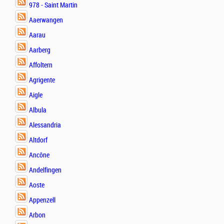
978 - Saint Martin
Aaerwangen
Aarau
Aarberg
Affoltern
Agrigente
Aigle
Albula
Alessandria
Altdorf
Ancône
Andelfingen
Aoste
Appenzell
Arbon