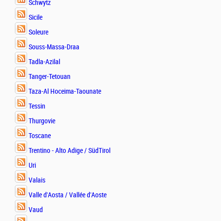
Schwytz
Sicile
Soleure
Souss-Massa-Draa
Tadla-Azilal
Tanger-Tetouan
Taza-Al Hoceima-Taounate
Tessin
Thurgovie
Toscane
Trentino - Alto Adige / SüdTirol
Uri
Valais
Valle d'Aosta / Vallée d'Aoste
Vaud