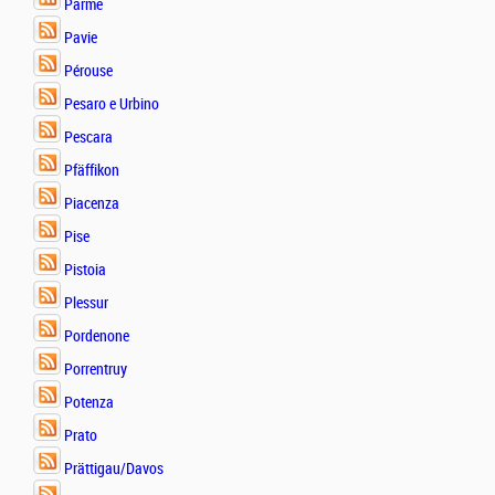
Parme
Pavie
Pérouse
Pesaro e Urbino
Pescara
Pfäffikon
Piacenza
Pise
Pistoia
Plessur
Pordenone
Porrentruy
Potenza
Prato
Prättigau/Davos