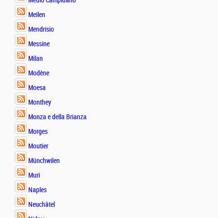
Medio Campidano
Meilen
Mendrisio
Messine
Milan
Modène
Moesa
Monthey
Monza e della Brianza
Morges
Moutier
Münchwilen
Muri
Naples
Neuchâtel