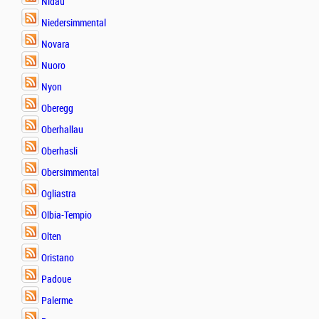
Nidau
Niedersimmental
Novara
Nuoro
Nyon
Oberegg
Oberhallau
Oberhasli
Obersimmental
Ogliastra
Olbia-Tempio
Olten
Oristano
Padoue
Palerme