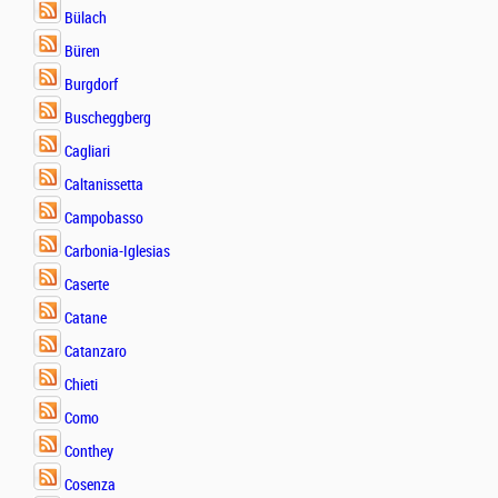
Bülach
Büren
Burgdorf
Buscheggberg
Cagliari
Caltanissetta
Campobasso
Carbonia-Iglesias
Caserte
Catane
Catanzaro
Chieti
Como
Conthey
Cosenza