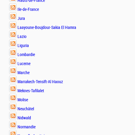
Hauts-de-France
Ile-de-France
Jura
Laayoune-Boujdour-Sakia El Hamra
Lazio
Liguria
Lombardie
Lucerne
Marche
Marrakech-Tensift-Al Haouz
Meknes-Tafilalet
Molise
Neuchâtel
Nidwald
Normandie