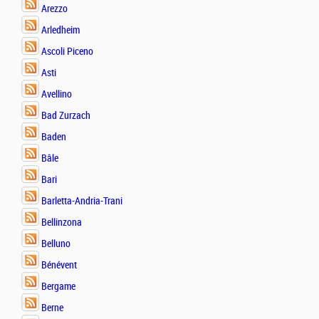
Arezzo
Arledheim
Ascoli Piceno
Asti
Avellino
Bad Zurzach
Baden
Bâle
Bari
Barletta-Andria-Trani
Bellinzona
Belluno
Bénévent
Bergame
Berne