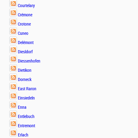
Courtelary
Crémone
Crotone
Cuneo
Delémont
Diesldorf
Diessenhofen
Dietikon
Dorneck
East Raron
Einsiedeln
Enna
Entlebuch
Entremont
Erlach