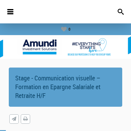
0
Stage - Communication visuelle –
Formation en Epargne Salariale et
Retraite H/F