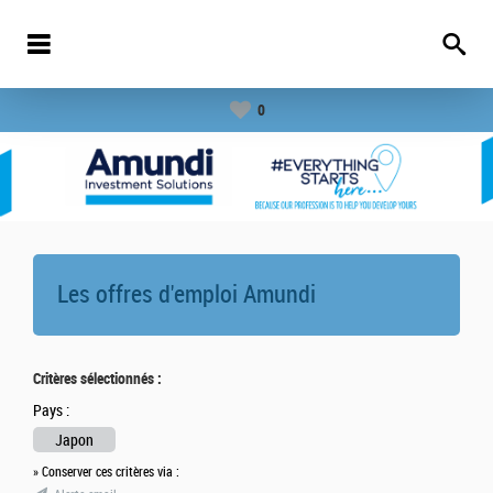
0
Les offres d'emploi
Amundi
Critères sélectionnés :
Pays :
Japon
» Conserver ces critères via :