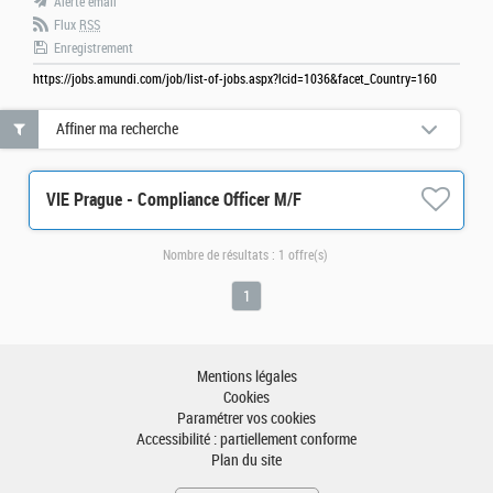
Alerte email
Flux
RSS
Enregistrement
https://jobs.amundi.com/job/list-of-jobs.aspx?lcid=1036&facet_Country=160
Affiner ma recherche
VIE Prague - Compliance Officer M/F
Nombre de résultats :
1 offre(s)
1
Mentions légales
Cookies
Paramétrer vos cookies
Accessibilité : partiellement conforme
Plan du site