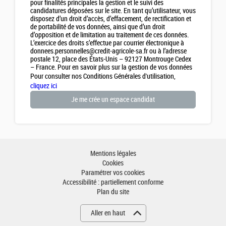
pour finalités principales la gestion et le suivi des
candidatures déposées sur le site. En tant qu’utilisateur, vous
disposez d’un droit d’accès, d’effacement, de rectification et
de portabilité de vos données, ainsi que d’un droit
d’opposition et de limitation au traitement de ces données.
L’exercice des droits s’effectue par courrier électronique à
donnees.personnelles@credit-agricole-sa.fr ou à l’adresse
postale 12, place des États-Unis – 92127 Montrouge Cedex
– France. Pour en savoir plus sur la gestion de vos données
personnelles et pour exercer vos droits, reportez-vous à la
Pour consulter nos Conditions Générales d'utilisation,
Politique de confidentialité
.
cliquez ici
Mentions légales
Cookies
Paramétrer vos cookies
Accessibilité : partiellement conforme
Plan du site
Aller en haut