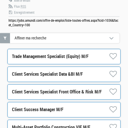
Alerte email
Flux
RSS
Enregistrement
https://jobs.amundi.com/offre-de-emploi/liste-toutes-offres.aspx?lcid=1036&fac
et_Country=100
Affiner ma recherche
Trade Management Specialist (Equity) M/F
Client Services Specialist Data &BI M/F
Client Services Specialist Front Office & Risk M/F
Client Success Manager M/F
Multi-Asset Portfolio Construction VIE M/F