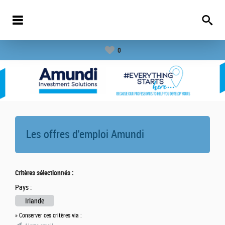
0
Les offres d'emploi
Amundi
Critères sélectionnés :
Pays :
Irlande
» Conserver ces critères via :