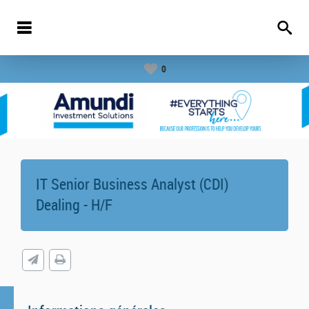
0
IT Senior Business Analyst (CDI)
Dealing - H/F