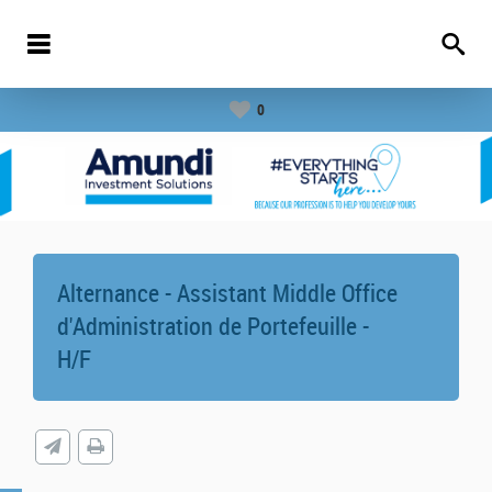
0
Alternance - Assistant Middle Office
d'Administration de Portefeuille -
H/F