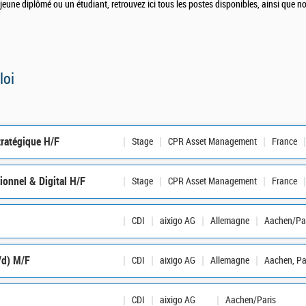
une diplômé ou un étudiant, retrouvez ici tous les postes disponibles, ainsi que nos
loi
tratégique H/F
Stage
CPR Asset Management
France
ionnel & Digital H/F
Stage
CPR Asset Management
France
CDI
aixigo AG
Allemagne
Aachen/Pa
/d) M/F
CDI
aixigo AG
Allemagne
Aachen, Pa
CDI
aixigo AG
Aachen/Paris