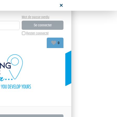
didat
Mot de passe perdu
Rester connecté
0