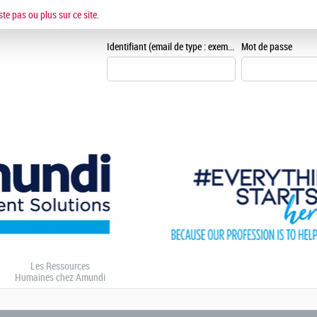
ESPACE CANDIDAT
ste pas ou plus sur ce site.
Je me crée un espace can
Identifiant (email de type : exemple@exemple.fr)
Mot de passe
Les Ressources
Humaines chez Amundi